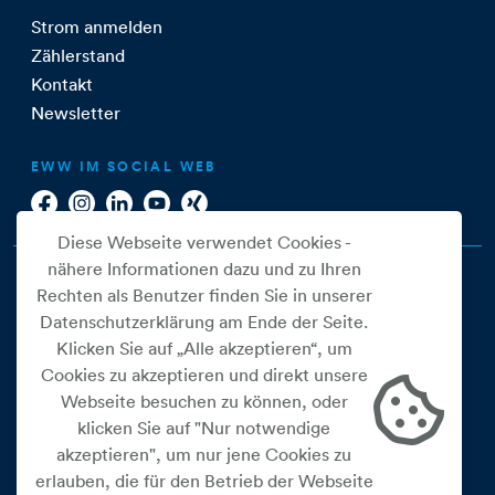
Strom anmelden
Zählerstand
Kontakt
Newsletter
EWW IM SOCIAL WEB
Diese Webseite verwendet Cookies -
nähere Informationen dazu und zu Ihren
Rechten als Benutzer finden Sie in unserer
Datenschutzerklärung am Ende der Seite.
Klicken Sie auf „Alle akzeptieren“, um
Cookies zu akzeptieren und direkt unsere
Webseite besuchen zu können, oder
Cookie Einstellungen
klicken Sie auf "Nur notwendige
akzeptieren", um nur jene Cookies zu
Datenschutz
erlauben, die für den Betrieb der Webseite
Impressum