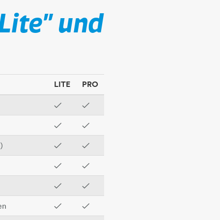
Lite" und
LITE
PRO
✓
✓
✓
✓
)
✓
✓
✓
✓
✓
✓
en
✓
✓