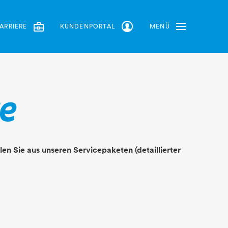
ARRIERE
KUNDENPORTAL
MENÜ
Toggle Navbar
te
en Sie aus unseren Servicepaketen (detaillierter