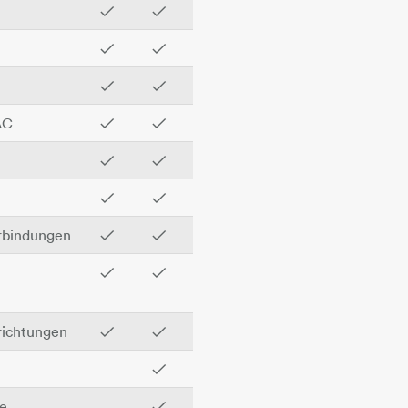
✓
✓
✓
✓
✓
✓
AC
✓
✓
✓
✓
✓
✓
rbindungen
✓
✓
✓
✓
richtungen
✓
✓
✓
e
✓