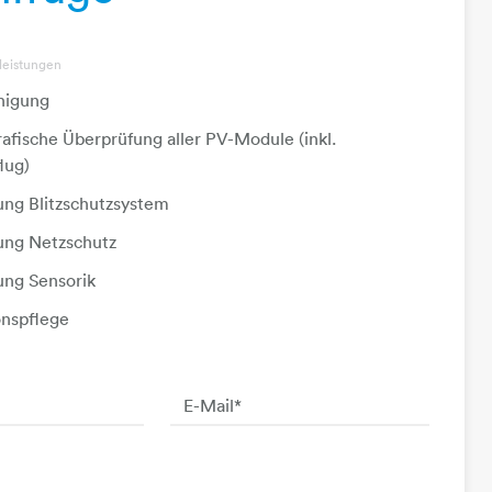
leistungen
nigung
fische Überprüfung aller PV-Module (inkl.
lug)
ung Blitzschutzsystem
ung Netzschutz
ung Sensorik
onspflege
E-Mail
*