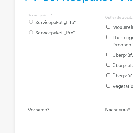
Servicepakete
*
Optionale Zusatz
Servicepaket „Lite“
Modulrei
Servicepaket „Pro“
Thermogra
Drohnenf
Überprüf
Überprüf
Überprüf
Vegetati
Vorname
*
Nachname
*