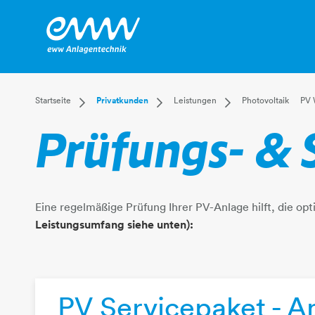
Dropdown Startseite
Dropdown Privatkunden
Dropdown Leistunge
Startseite
Privatkunden
Leistungen
Photovoltaik
PV 
Privatkunden
Versorgung
Photovoltaik
​​​​​​​Prüfungs
Businesskunden
Leistungen
Installateur
Mehr
Kundenservice
Elektriker
E-Mobilität
Energiegemeinschaften
Eine regelmäßige Prüfung Ihrer PV-Anlage hilft, die op
Leistungsumfang siehe unten):
PV Servicepaket - A