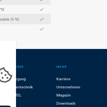
712
✓
odule (5 %)
✓
✓
BUSINESS
MEHR
Versorgung
Karriere
Anlagentechnik
Unternehmen
ITandTEL
Magazin
Downloads