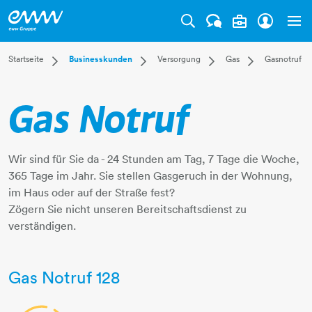
Tog
Dropdown Startseite
Dropdown Businesskunden
Dropdown Versorgung
Dropdown Gas
Startseite
Businesskunden
Versorgung
Gas
Gasnotruf
Privatkunden
Versorgung
Strom
Überblick
Businesskunden
Anlagentechnik
Gas
Gas anmelden
Gas Notruf
Mehr
ITandTEL
Fernwärme
Gasmarkt aktuell
Wasser
Lastgang analysi
Abwasser
Gasnotruf
Wir sind für Sie da - 24 Stunden am Tag, 7 Tage die Woche,
365 Tage im Jahr. Sie stellen Gasgeruch in der Wohnung,
im Haus oder auf der Straße fest?
​​​​​​​Zögern Sie nicht unseren Bereitschaftsdienst zu
verständigen.​​​​​​​
Gas Notruf 128