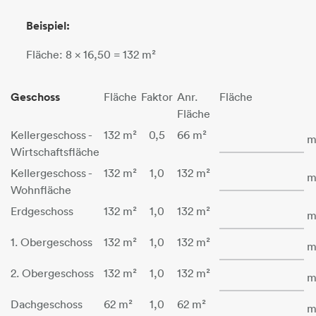
Beispiel:
Fläche: 8 x 16,50 = 132 m²
Geschoss
Fläche
Faktor
Anr.
Fläche
Fläche
Fläche - Kellergesc
Kellergeschoss -
132 m²
0,5
66 m²
m
Wirtschaftsfläche
Fläche - Kellerges
Kellergeschoss -
132 m²
1,0
132 m²
m
Wohnfläche
Fläche - Erdgescho
Erdgeschoss
132 m²
1,0
132 m²
m
Fläche - 1. Oberge
1. Obergeschoss
132 m²
1,0
132 m²
m
Fläche - 2. Oberge
2. Obergeschoss
132 m²
1,0
132 m²
m
Fläche - Dachgesc
Dachgeschoss
62 m²
1,0
62 m²
m