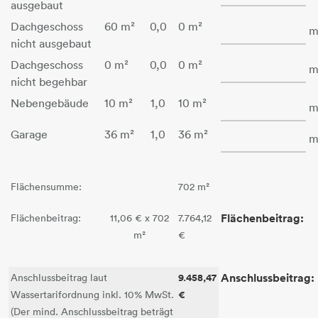
ausgebaut
Fläche - Dachgesch
Dachgeschoss
60 m²
0,0
0 m²
m
nicht ausgebaut
Fläche - Dachgesch
Dachgeschoss
0 m²
0,0
0 m²
m
nicht begehbar
Fläche - Nebengeb
Nebengebäude
10 m²
1,0
10 m²
m
Fläche - Garage
Garage
36 m²
1,0
36 m²
m
Flächensumme:
702 m²
Flächenbeitrag:
Flächenbeitrag:
11,06 € x 702
7.764,12
m²
€
9.458,47
Anschlussbeitrag:
Anschlussbeitrag laut
€
Wassertarifordnung inkl. 10% MwSt.
(Der mind. Anschlussbeitrag beträgt