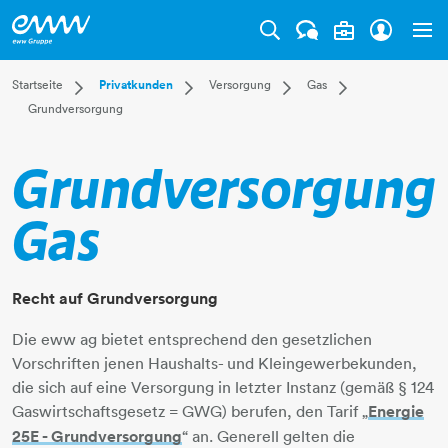
Tog
Dropdown Startseite
Dropdown Privatkunden
Dropdown Versorgung
Dropdown Gas
Startseite
Privatkunden
Versorgung
Gas
Grundversorgung
Privatkunden
Versorgung
Strom
Überblick
Businesskunden
Leistungen
Gas
Gas anmelden
Mehr
Kundenservice
Fernwärme
Gaspreise
Grundversorgung
Wasser
Gasmarkt
Abwasser
Gasnotruf
Gas
Gas-Spartipps
Grundversorgung
FAQ
Recht auf Grundversorgung
Die eww ag bietet entsprechend den gesetzlichen
Vorschriften jenen Haushalts- und Kleingewerbekunden,
die sich auf eine Versorgung in letzter Instanz (gemäß § 124
Gaswirtschaftsgesetz = GWG) berufen, den Tarif „
Energie
25E - Grundversorgung
​​​​​​​“ an. Generell gelten die