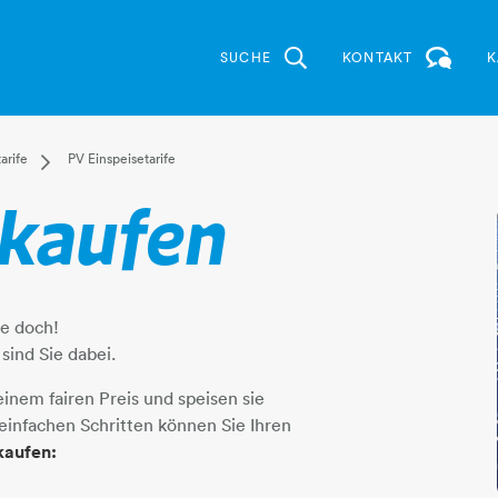
SUCHE
KONTAKT
K
g
n Strom
Dropdown Stromtarife
arife
PV Einspeisetarife
Ökostrom Fix
rkaufen
elden
Ökostrom Sunshine
Spot Tarif
rife
PV Einspeisetarife
m Öko GmbH
ie doch!
raunleiten
 sind Sie dabei.
r
inem fairen Preis und speisen sie
tipps
r einfachen Schritten können Sie Ihren
kaufen: