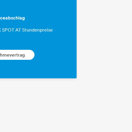
iceabschlag
EX SPOT AT Stundenpreise
hmevertrag