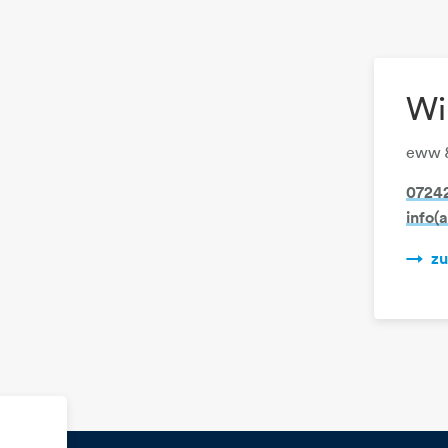
Wi
eww 
07242
info(
reisblatt-Einspeisetarife.pdf
z