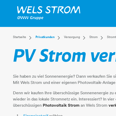
Dropdown Startseite
Dropdown Privatkunden
Dropdown Versorgun
Dropdow
Startseite
Privatkunden
Versorgung
Strom
Stromt
Privatkunden
Versorgung
Strom
Überblick
PV Strom ve
Businesskunden
Leistungen
Gas
Strom anm
Mehr
Kundenservice
Fernwärme
Stromtarife
Wasser
Einspeiseta
Abwasser
Wels Stro
Sie haben zu viel Sonnenenergie? Dann verkaufen Sie s
Kraftwerk T
​​​​​​​Mit Wels Strom und einer eigenen Photovoltaik-Anlage
Stromnetz
Smart Mete
Denn wir kaufen Ihre überschüssige Sonnenenergie zu e
Strom-Spar
wieder in das lokale Stromnetz ein. Interessiert? In vie
überschüssigen
Photovoltaik Strom
an Wels Strom
FAQ
ver
Einspeisetarif
​​​​​​​wählen