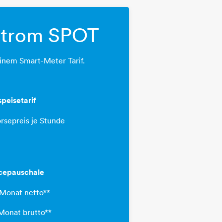
strom SPOT
inem Smart-Meter Tarif.
speisetarif
örsepreis je Stunde
cepauschale
/Monat netto**
Monat brutto**