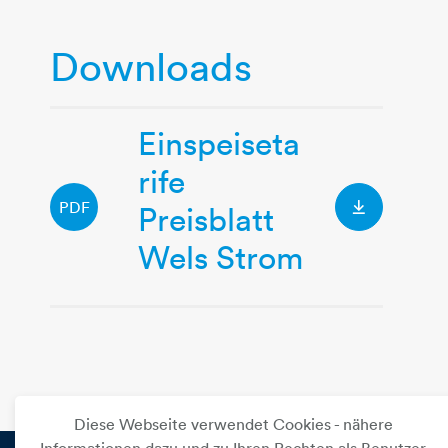
Downloads
Einspeiseta
rife
PDF
Preisblatt
Wels-Strom-P
Wels Strom
Diese Webseite verwendet Cookies - nähere