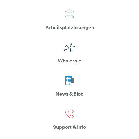
computer-2-pfeile
Arbeitsplatzlösungen
ring-topografie
Wholesale
papier-bleistift
News & Blog
telefonhoerer
Support & Info