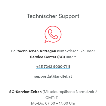
Technischer Support
sprechblase-telefonhoerer
Bei
technischen Anfragen
kontaktieren Sie unser
Service Center (SC)
unter:
+43 7242 9000-7111​​​​​​​
support(at)itandtel.at
SC-Service-Zeiten
(Mitteleuropäische Normalzeit /
GMT+1):
Mo-Do: 07:30 – 17:00 Uhr