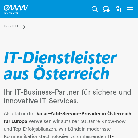
Tog
Dropdown ITandTEL
ITandTEL
Über uns
Produktübersicht
Rechenzentren
IT-Dienstleister
Internet und Datenleitungen
Cloud Technologien
aus Österreich
Arbeitsplatzlösungen
Cyber Defence Services
Ihr IT-Business-Partner für sichere und
Wholesale
innovative IT-Services.
Success Stories
Support
Als etablierter
Value-Add-Service-Provider in Österreich
für Europa
verweisen wir auf über 30 Jahre Know-how
und Top-Erfolgsbilanzen. Wir bündeln modernste
Kommunikationstechnologien zu umfassenden
IT-