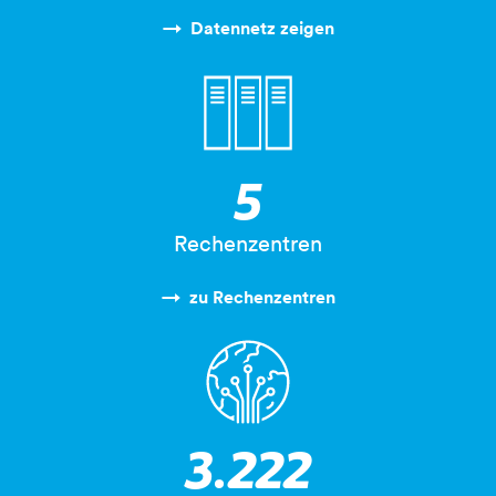
Datennetz zeigen
3-datentuerme
7
Rechenzentren
zu Rechenzentren
glasfaser-weltkugel
5.000