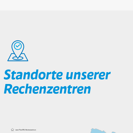
Standorte unserer
karte-standort
Rechenzentren