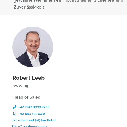
gewährleisten Ihnen ein Höchstmaß an Sicherheit und
Zuverlässigkeit.
Robert Leeb
eww ag
Head of Sales
+43 7242 9000-7255
+43 660 322 8318
robert.leeb(at)itandtel.at
vCard downloaden