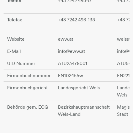
Telefon
+43 7242 493-0
+43 72
Telefax
+43 7242 493-138
+43 72
Website
eww.at
welsst
E-Mail
info@eww.at
info@w
UID Nummer
ATU23478001
ATU54
Firmenbuchnummer
FN102455w
FN221
Firmenbuchgericht
Landesgericht Wels
Landes
Wels
Behörde gem. ECG
Bezirkshauptmannschaft
Magistr
Wels-Land
Stadt W