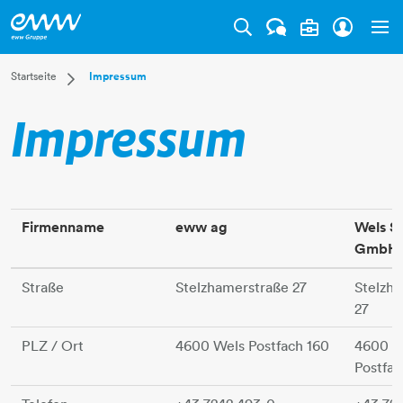
Tog
Dropdown Startseite
Startseite
Impressum
Privatkunden
Impressum
Businesskunden
Mehr
Firmenname
eww ag
Wels S
GmbH
Straße
Stelzhamerstraße 27
Stelzh
27
PLZ / Ort
4600 Wels Postfach 160
4600 W
Postfac