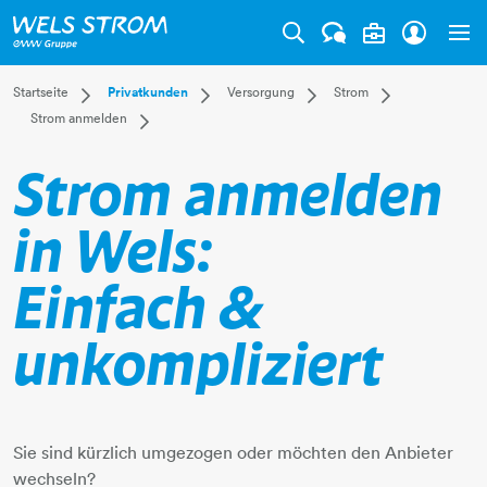
Tog
Dropdown Startseite
Dropdown Privatkunden
Dropdown Versorgung
Dropdown Stro
Startseite
Privatkunden
Versorgung
Strom
Dropdown Strom anmelden
Strom anmelden
Privatkunden
Versorgung
Strom
Überblick
Hausanschluss
Businesskunden
Leistungen
Gas
Strom anmelden
Strom anmelden
Mehr
Kundenservice
Fernwärme
Stromtarife
Wasser
Einspeisetarife
in Wels:
Abwasser
Wels Strom Öko 
Kraftwerk Traunle
Einfach &
Stromnetz
Smart Meter
unkompliziert
Strom-Spartipps
FAQ
Sie sind kürzlich umgezogen oder möchten den Anbieter
wechseln?