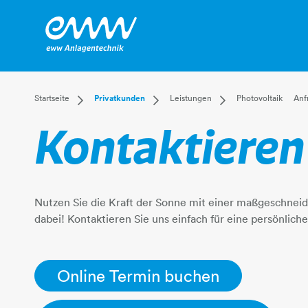
Dropdown Startseite
Dropdown Privatkunden
Dropdown Leistunge
Startseite
Privatkunden
Leistungen
Photovoltaik
Anf
Privatkunden
Versorgung
Photovoltaik
Kontaktieren
Businesskunden
Leistungen
Installateur
Mehr
Kundenservice
Elektriker
E-Mobilität
Energiegemeinschaften
Nutzen Sie die Kraft der Sonne mit einer maßgeschneid
dabei! Kontaktieren Sie uns einfach für eine persönliche B
Online Termin buchen