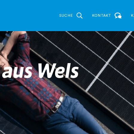
SUCHE
KONTAKT
K
n
 aus Wels