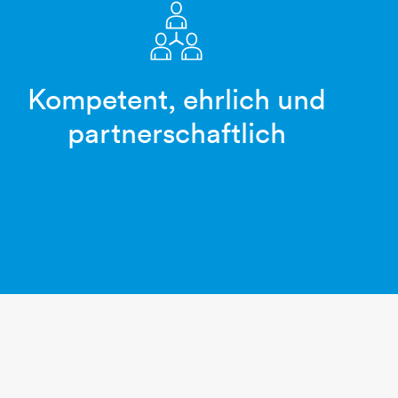
Kompetent, ehrlich und
3-personen-team
partnerschaftlich