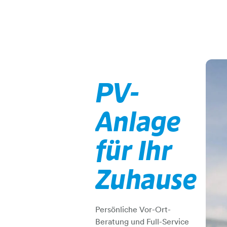
PV-
Anlage
für Ihr
Zuhause
Persönliche Vor-Ort-
Beratung und Full-Service