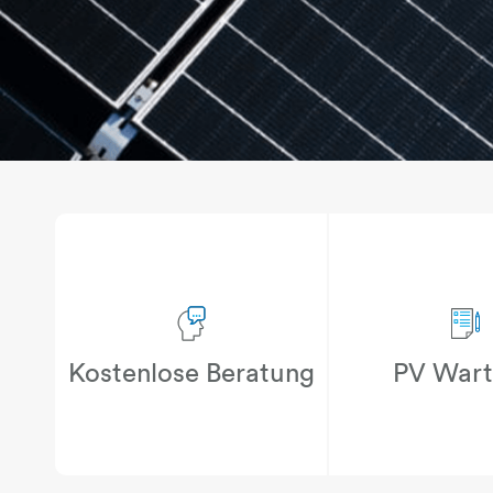
Kostenlose Beratung
PV War
person-sprechblase
pap