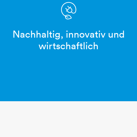
Nachhaltig, innovativ und
stecker-blatt-oekostrom
wirtschaftlich