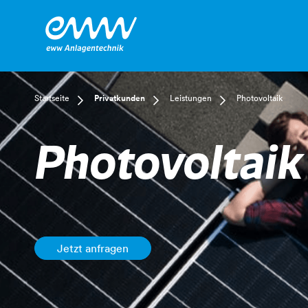
Dropdown Startseite
Dropdown Privatkunden
Dropdown Leistunge
Startseite
Privatkunden
Leistungen
Photovoltaik
Privatkunden
Versorgung
Photovoltaik
Businesskunden
Leistungen
Installateur
Photovoltaik
Mehr
Kundenservice
Elektriker
E-Mobilität
Energiegemeinschaften
Jetzt anfragen