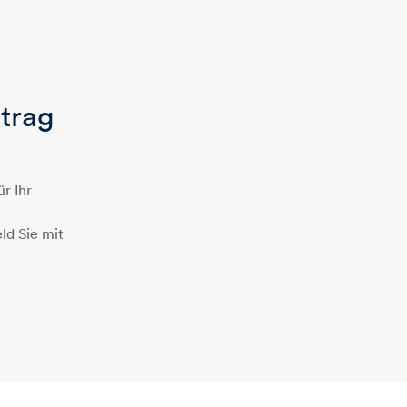
rtrag
r Ihr
ld Sie mit