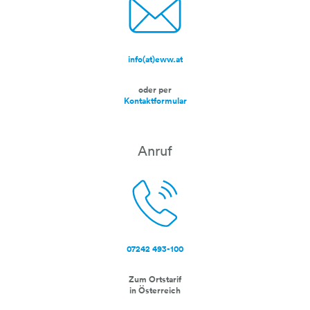
info(at)eww.at
e-mail-zu
oder per
Kontaktformular
Anruf
07242 493-100
telefonhoerer
Zum Ortstarif
in Österreich