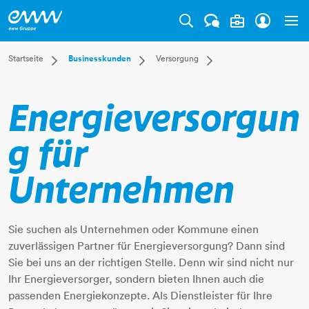
Tog
Dropdown Startseite
Dropdown Businesskunden
Dropdown Versorgung
Startseite
Businesskunden
Versorgung
Privatkunden
Versorgung
Strom
Businesskunden
Anlagentechnik
Gas
Energieversorgun
Mehr
ITandTEL
Fernwärme
Wasser
g für
Abwasser
Unternehmen
Sie suchen als Unternehmen oder Kommune einen
zuverlässigen Partner für Energieversorgung? Dann sind
Sie bei uns an der richtigen Stelle. Denn wir sind nicht nur
Ihr Energieversorger, sondern bieten Ihnen auch die
passenden Energiekonzepte. Als Dienstleister für Ihre