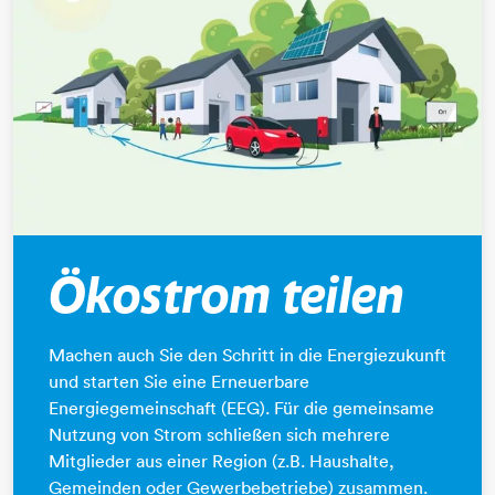
Ökostrom teilen
Machen auch Sie den Schritt in die Energiezukunft
und starten Sie eine Erneuerbare
Energiegemeinschaft (EEG). Für die gemeinsame
Nutzung von Strom schließen sich mehrere
Mitglieder aus einer Region (z.B. Haushalte,
Gemeinden oder Gewerbebetriebe) zusammen.