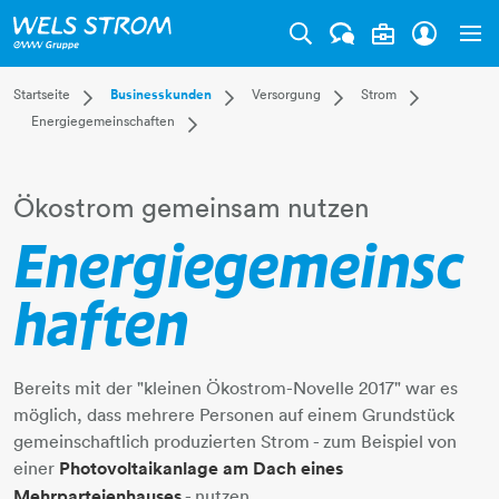
Tog
Dropdown Startseite
Dropdown Businesskunden
Dropdown Versorgung
Dropdown S
Startseite
Businesskunden
Versorgung
Strom
Dropdown Energiegemeinschaften
Energiegemeinschaften
Privatkunden
Versorgung
Strom
Überblick
Strom teilen
Businesskunden
Anlagentechnik
Gas
Strom anmelde
Ökostrom teilen
Mehr
ITandTEL
Fernwärme
Stromtarif Kle
Ökostrom gemeinsam nutzen
Leitfaden
Wasser
Stromtarif Gro
Abwasser
Kraftwerk Trau
Energiegemeinsc
Energiegemein
Eigenverbrauch
haften​​​
Stromnetz
Smart Meter
Bereits mit der "kleinen Ökostrom-Novelle 2017" war es
Meldewesen
möglich, dass mehrere Personen auf einem Grundstück
gemeinschaftlich produzierten Strom - zum Beispiel von
einer
Photovoltaikanlage am Dach eines
Mehrparteienhauses
- nutzen.