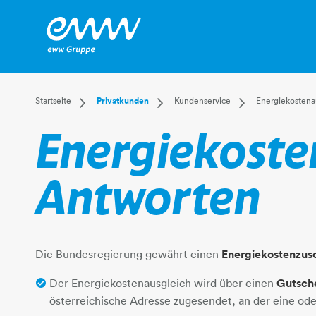
Dropdown Startseite
Dropdown Privatkunden
Dropdown Kunden
Startseite
Privatkunden
Kundenservice
Energiekostena
Privatkunden
Versorgung
Kundenportal
Energiekoste
Businesskunden
Leistungen
Zählerstand
Mehr
Kundenservice
Leitungsauskunft
Downloads
Antworten
Energiekostenausgle
Die Bundesregierung gewährt einen
Energiekostenzusc
Der Energiekostenausgleich wird über einen
Gutsch
österreichische Adresse zugesendet, an der eine o