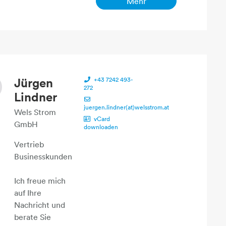
Mehr
Jürgen
+43 7242 493-
272
Lindner
juergen.lindner(at)welsstrom.at
Wels Strom
vCard
GmbH
downloaden
Vertrieb
Businesskunden
Ich freue mich
auf Ihre
Nachricht und
berate Sie