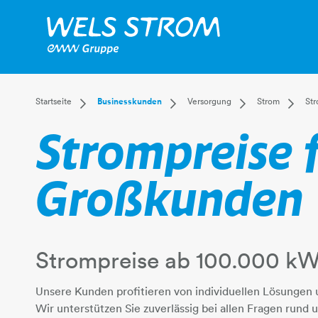
Dropdown Startseite
Dropdown Businesskunden
Dropdown Versor
Dropd
Startseite
Businesskunden
Versorgung
Strom
Str
Privatkunden
Versorgung
Strom
Überbli
Strompreise 
Businesskunden
Anlagentechnik
Gas
Strom a
Mehr
ITandTEL
Fernwärme
Stromta
Wasser
Stromta
Großkunden
Abwasser
Kraftwer
Energie
Eigenve
Stromne
Strompreise ab 100.000 k
Smart M
Meldew
Unsere Kunden profitieren von individuellen Lösungen 
Wir unterstützen Sie zuverlässig bei allen Fragen rund