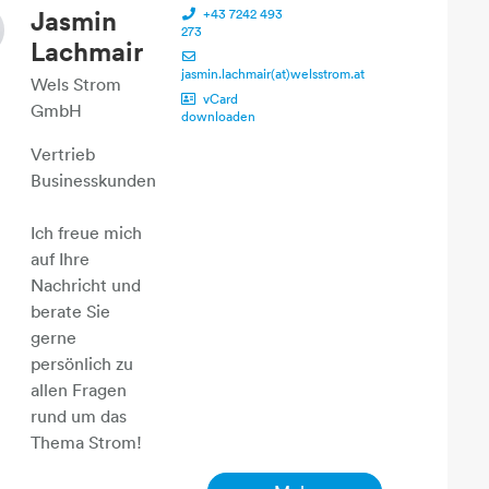
Jasmin
+43 7242 493
273
Lachmair
jasmin.lachmair(at)welsstrom.at
Wels Strom
vCard
GmbH
downloaden
Vertrieb
Businesskunden
Ich freue mich
auf Ihre
Nachricht und
berate Sie
gerne
persönlich zu
allen Fragen
rund um das
Thema Strom!