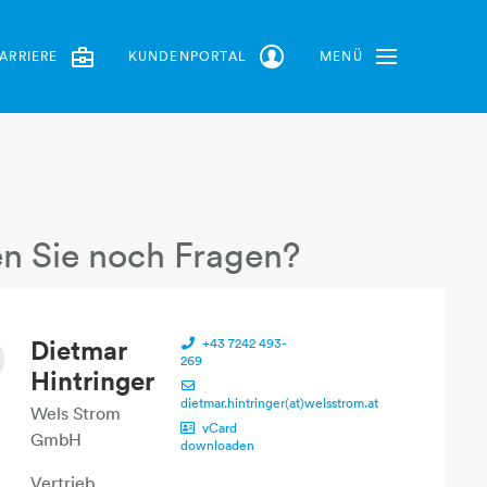
ARRIERE
KUNDENPORTAL
MENÜ
Toggle Navbar
n Sie noch Fragen?
Dietmar
+43 7242 493-
269
Hintringer
dietmar.hintringer(at)welsstrom.at
Wels Strom
vCard
GmbH
downloaden
Vertrieb