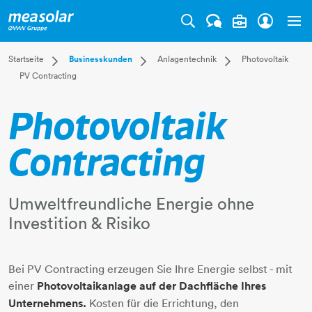
Tog
Dropdown Startseite
Dropdown Businesskunden
Dropdown Anlagente
Startseite
Businesskunden
Anlagentechnik
Photovoltaik
PV Contracting
Privatkunden
Versorgung
Photovoltaik
Businesskunden
Anlagentechnik
Bau- & Gebäudemanag
Photovoltaik
Mehr
ITandTEL
Kommunaltechnik
Verteilerbau
Contracting
Mikrogasturbine
E-Mobilität
Elektrotechnik
Umweltfreundliche Energie ohne
Installations- und Gebä
Investition & Risiko
​​​​​​​​​​​​​​Bei PV Contracting erzeugen Sie Ihre Energie selbst - mit
einer
Photovoltaikanlage auf der Dachfläche Ihres
Unternehmens.
Kosten für die Errichtung, den