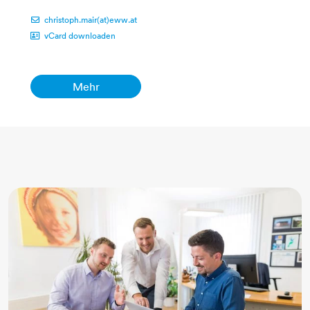
christoph.mair(at)eww.at
vCard downloaden
Mehr