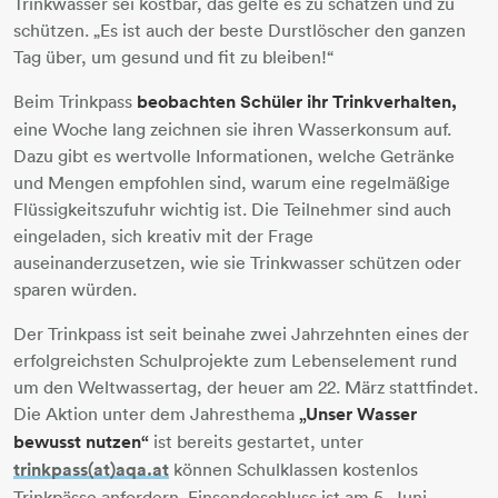
Trinkwasser sei kostbar, das gelte es zu schätzen und zu
schützen. „Es ist auch der beste Durstlöscher den ganzen
Tag über, um gesund und fit zu bleiben!“
Beim Trinkpass
beobachten Schüler ihr Trinkverhalten,
eine Woche lang zeichnen sie ihren Wasserkonsum auf.
Dazu gibt es wertvolle Informationen, welche Getränke
und Mengen empfohlen sind, warum eine regelmäßige
Flüssigkeitszufuhr wichtig ist. Die Teilnehmer sind auch
eingeladen, sich kreativ mit der Frage
auseinanderzusetzen, wie sie Trinkwasser schützen oder
sparen würden.
Der Trinkpass ist seit beinahe zwei Jahrzehnten eines der
erfolgreichsten Schulprojekte zum Lebenselement rund
um den Weltwassertag, der heuer am 22. März stattfindet.
Die Aktion unter dem Jahresthema
„Unser Wasser
bewusst nutzen“
ist bereits gestartet, unter
trinkpass(at)aqa.at
können Schulklassen kostenlos
Trinkpässe anfordern. Einsendeschluss ist am 5. Juni.