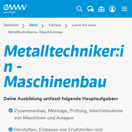
Tog
Dropdown Startseite
Dropdown Mehr
Dropdown Karriere
Startseite
Mehr
Karriere
Lehre bei eww
Metalltechniker:in - Maschinenbau
Privatkunden
Karriere
Bereiche
Businesskunden
Unternehmen
Jobangebote
Metalltechniker:i
Mehr
Magazin
Benefits
Lehre bei eww
n -
Maschinenbau
Deine Ausbildung umfasst folgende Hauptaufgaben:
Zusammenbau, Montage, Prüfung, Inbetriebnahme
von Maschinen und Anlagen
Herstellen, Einbauen von Ersatzteilen und