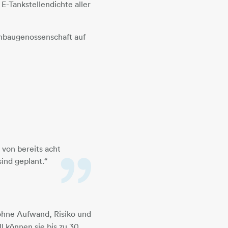
 E-Tankstellendichte aller
nbaugenossenschaft auf
 von bereits acht
ind geplant.“
hne Aufwand, Risiko und
 können sie bis zu 30