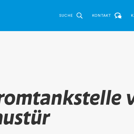
SUCHE
KONTAKT
K
romtankstelle 
austür