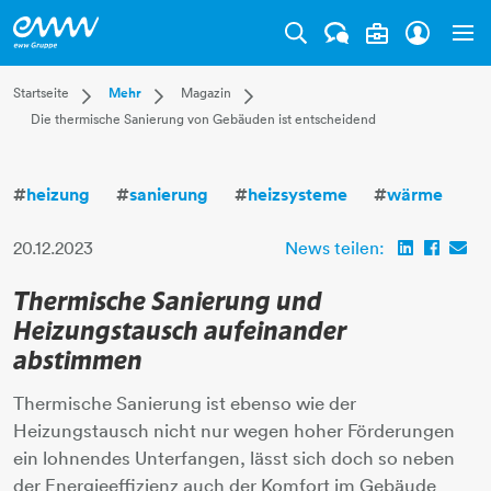
Tog
Dropdown Startseite
Dropdown Mehr
Dropdown Magazin
Startseite
Mehr
Magazin
Die thermische Sanierung von Gebäuden ist entscheidend
Privatkunden
Karriere
Aktuell
Businesskunden
Unternehmen
Leben
Mehr
Magazin
Technik
#
heizung
#
sanierung
#
heizsysteme
#
wärme
Verantwortung
20.12.2023
News teilen:
Thermische Sanierung und
Heizungstausch aufeinander
abstimmen
Thermische Sanierung ist ebenso wie der
Heizungstausch nicht nur wegen hoher Förderungen
ein lohnendes Unterfangen, lässt sich doch so neben
der Energieeffizienz auch der Komfort im Gebäude