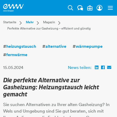
Tog
Dropdown Startseite
Dropdown Mehr
Dropdown Magazin
Startseite
Mehr
Magazin
Perfekte Alternative zur Gasheizung – effizient und günstig
Privatkunden
Karriere
Aktuell
Businesskunden
Unternehmen
Leben
Mehr
Magazin
Technik
#
heizungstausch
#
alternative
#
wärmepumpe
Verantwortung
#
fernwärme
15.05.2024
News teilen:
Die perfekte Alternative zur
Gasheizung: Heizungstausch leicht
gemacht
Sie suchen Alternativen zu Ihrer alten Gasheizung? In
Wels und Umgebung sind Sie gut beraten, sich mit