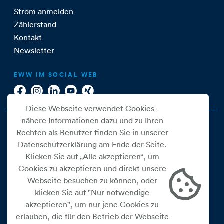
Strom anmelden
Zählerstand
Kontakt
Newsletter
EWW IM SOCIAL WEB
Diese Webseite verwendet Cookies -
nähere Informationen dazu und zu Ihren
Rechten als Benutzer finden Sie in unserer
Datenschutzerklärung am Ende der Seite.
Klicken Sie auf „Alle akzeptieren“, um
Cookies zu akzeptieren und direkt unsere
Webseite besuchen zu können, oder
Cookie Einstellungen
klicken Sie auf "Nur notwendige
akzeptieren", um nur jene Cookies zu
Datenschutz
erlauben, die für den Betrieb der Webseite
Impressum