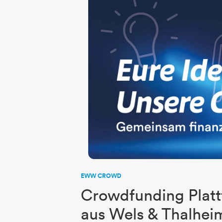
EWW CROWD
Crowdfunding Platt
aus Wels & Thalhei