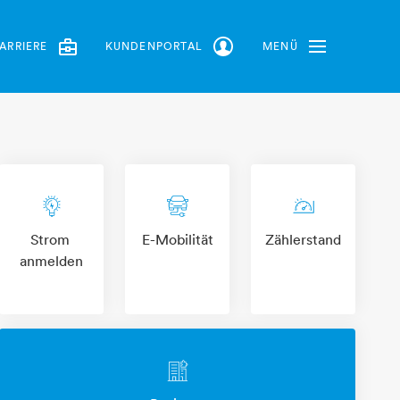
ARRIERE
KUNDENPORTAL
MENÜ
Toggle Navbar
leuchtmittel-blitz
e-auto-stecker
zaehler-stand
​​​​​​​​​​​​​​Strom ​​​​​​​
​​​​​​​​​​​​​​​​​​​​​​​​​​​​E-Mobilität
​​​​​​​​​​​​​​Zählerstand
anmelden