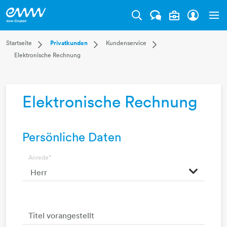
Tog
Dropdown Startseite
Dropdown Privatkunden
Dropdown Kundenservic
Startseite
Privatkunden
Kundenservice
Elektronische Rechnung
Privatkunden
Versorgung
Kundenportal
Businesskunden
Leistungen
Zählerstand
Mehr
Kundenservice
Leitungsauskunft
Elektronische Rechnung
Downloads
Energiekostenausgleich
Persönliche Daten
Anrede
*
Titel vorangestellt