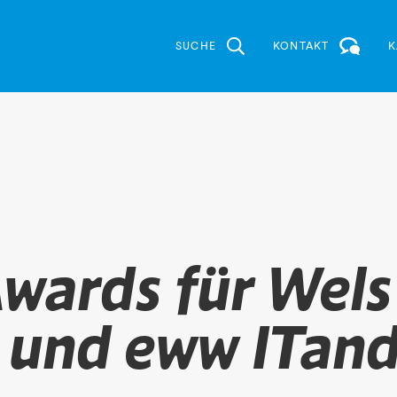
SUCHE
KONTAKT
K
wards für Wels
 und eww ITan