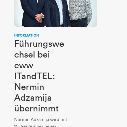
INFORMATION
Führungswe
chsel bei
eww
ITandTEL:
Nermin
Adzamija
übernimmt
Nermin Adzamija wird mit
15. September neuer