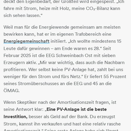
deckt den Eigenbedarf, der Großteil wird eingespeist. „Ich
fahre mit Strom, heize mit Holz, meine CO₂-Bilanz kann
sich sehen lassen.“
Weil man für die Energiewende gemeinsam am meisten
bewirken kann, hat er im eigenen Trafobereich eine
Energiegemeinschaft
initiiert. „Ich wollte mindestens 15
Leute dafür gewinnen – am Ende waren es 28.“ Seit
Februar 2025 ist die EEG Schweinbach Ost mit sieben
Erzeugern aktiv. „Mir war wichtig, dass auch die Nachbarn
profitieren. Wer selbst keine PV-Anlage hat, zahlt bei uns
weniger für den Strom und fürs Netz.“ Er liefert 55 Prozent
seines Stromüberschusses an die EEG und 45 an die
ÖMAG.
Wenn Skeptiker nach der Amortisationszeit fragen, ist
seine Antwort klar: „
Eine PV-Anlage ist die beste
Investition,
besser als Geld auf der Bank. Du erzeugst
Strom, kannst ihn verkaufen und hast eine relativ rasche
Amortisationszeit.“ Seine erste Anlage habe sich längst