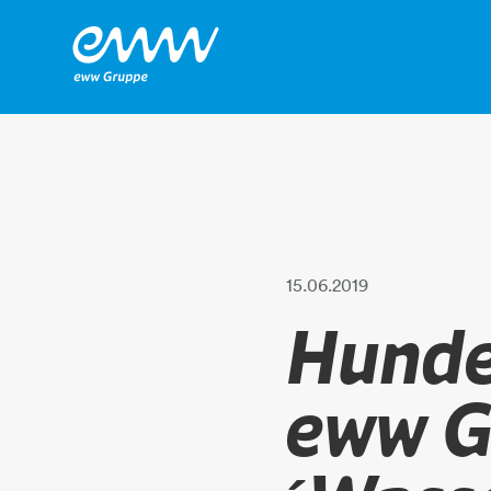
15.06.2019
Hunde
eww G