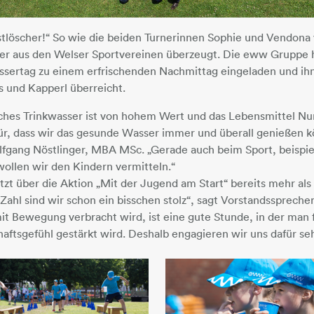
stlöscher!“ So wie die beiden Turnerinnen Sophie und Vendona 
er aus den Welser Sportvereinen überzeugt. Die eww Gruppe 
assertag zu einem erfrischenden Nachmittag eingeladen und ih
ts und Kapperl überreicht.
isches Trinkwasser ist von hohem Wert und das Lebensmittel 
ür, dass wir das gesunde Wasser immer und überall genießen k
olfgang Nöstlinger, MBA MSc. „Gerade auch beim Sport, beispi
wollen wir den Kindern vermitteln.“
t über die Aktion „Mit der Jugend am Start“ bereits mehr als
 Zahl sind wir schon ein bisschen stolz“, sagt Vorstandsspreche
t Bewegung verbracht wird, ist eine gute Stunde, in der man 
ftsgefühl gestärkt wird. Deshalb engagieren wir uns dafür se