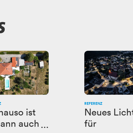
s
Z
REFERENZ
nauso ist
Neues Lich
dann auch
für