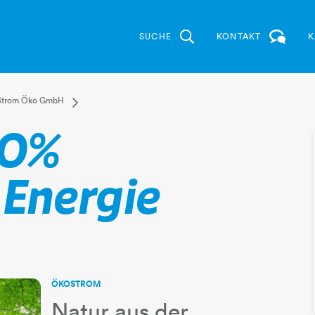
SUCHE
KONTAKT
K
g
n Strom
Dropdown Wels Strom Öko GmbH
Strom Öko GmbH
Grüner Strom UZ46
00%
elden
rife
 Energie
m Öko GmbH
raunleiten
r
tipps
​​​​​​​ÖKOSTROM
Natur aus der