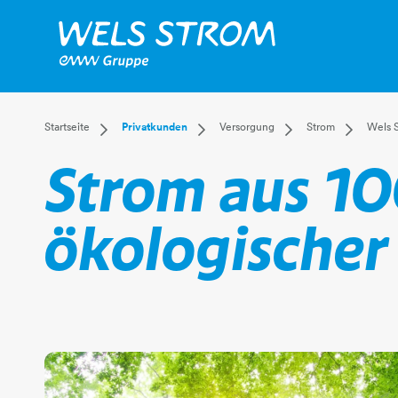
Dropdown Startseite
Dropdown Privatkunden
Dropdown Versorgun
Dropdow
Startseite
Privatkunden
Versorgung
Strom
Wels 
Privatkunden
Versorgung
Strom
Überblick
Strom aus 1
Businesskunden
Leistungen
Gas
Strom anm
Mehr
Kundenservice
Fernwärme
Stromtarife
Wasser
Einspeiseta
ökologischer
Abwasser
Wels Stro
Kraftwerk T
Stromnetz
Smart Mete
Strom-Spar
FAQ