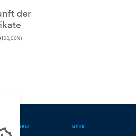
nft der
fikate
 (100,00%)
BUSINESS
MEHR