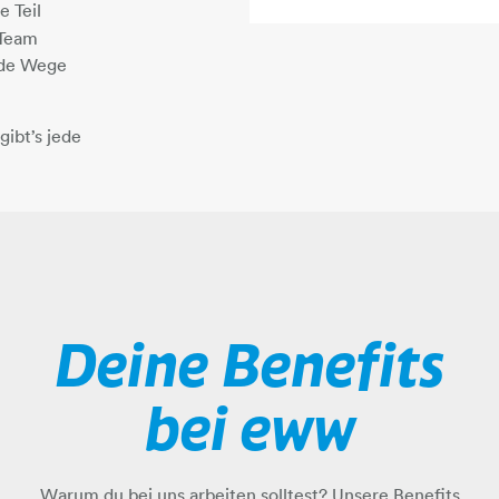
 Teil
 Team
nde Wege
gibt’s jede
Deine Benefits
bei eww
Warum du bei uns arbeiten solltest? Unsere Benefits