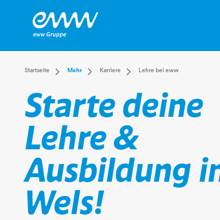
Dropdown Startseite
Dropdown Mehr
Dropdown Karriere
Startseite
Mehr
Karriere
Lehre bei eww
Privatkunden
Karriere
Bereiche
Starte deine
Businesskunden
Unternehmen
Jobangebote
Mehr
Magazin
Benefits
Lehre bei eww
Lehre &
Ausbildung i
Wels!