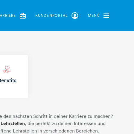
ARRIERE
KUNDENPORTAL
MENÜ
Toggle Navbar
hand-herz-plus
Benefits
le den nächsten Schritt in deiner Karriere zu machen?
e
Lehrstellen
, die perfekt zu deinen Interessen und
offene Lehrstellen in verschiedenen Bereichen.