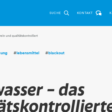
SUCHE
KONTAKT
K
rein und qualitätskontrolliert
gung
#
lebensmittel
#
blackout
asser – das
ätskontrolliert