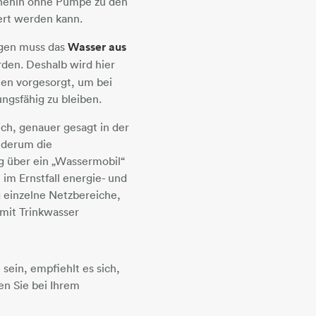
nehin ohne Pumpe zu den
ert werden kann.
egen muss das
Wasser aus
en. Deshalb wird hier
en vorgesorgt, um bei
ngsfähig zu bleiben.
ch, genauer gesagt in der
iederum die
g über ein „Wassermobil“
 im Ernstfall energie- und
 einzelne Netzbereiche,
mit Trinkwasser
sein, empfiehlt es sich,
en Sie bei Ihrem