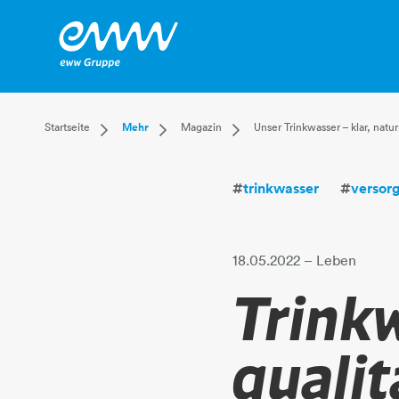
Dropdown Startseite
Dropdown Mehr
Dropdown Magazin
Startseite
Mehr
Magazin
Unser Trinkwasser – klar, natur
Privatkunden
Karriere
Aktuell
Businesskunden
Unternehmen
Leben
#
trinkwasser
#
versor
Mehr
Magazin
Technik
Verantwortung
18.05.2022
– Leben
Trinkw
qualit