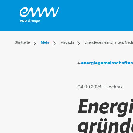
Dropdown Startseite
Dropdown Mehr
Dropdown Magazin
Startseite
Mehr
Magazin
Energiegemeinschaften: Nach
Privatkunden
Karriere
Aktuell
Businesskunden
Unternehmen
Leben
#
energiegemeinschafte
Mehr
Magazin
Technik
Verantwortung
04.09.2023
– Technik
Energ
gründ