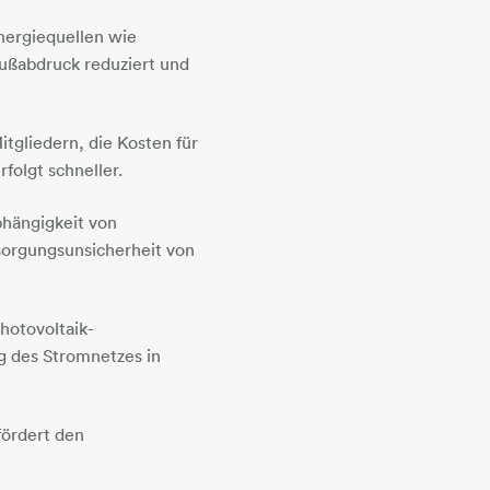
nergiequellen wie
O2-Fußabdruck reduziert und
tgliedern, die Kosten für
folgt schneller.
hängigkeit von
rsorgungsunsicherheit von
hotovoltaik-
ng des Stromnetzes in
fördert den