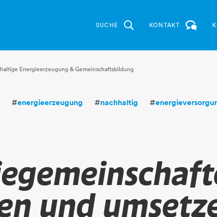
SUCHE
KONTAKT
K
haltige Energieerzeugung & Gemeinschaftsbildung
n
#
energieerzeugung
#
nachhaltig
#
energieversorgu
iegemeinschaft
en und umsetz