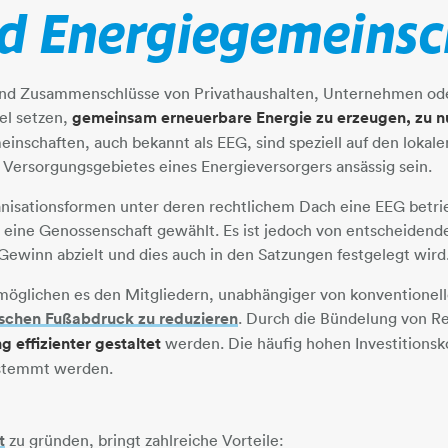
d Energiegemeinsc
nd Zusammenschlüsse von Privathaushalten, Unternehmen oder
iel setzen,
gemeinsam erneuerbare Energie zu erzeugen, zu nu
nschaften, auch bekannt als EEG, sind speziell auf den lokale
Versorgungsgebietes eines Energieversorgers ansässig sein.
anisationsformen unter deren rechtlichem Dach eine EEG betr
r eine Genossenschaft gewählt. Es ist jedoch von entscheidend
 Gewinn abzielt und dies auch in den Satzungen festgelegt wird
öglichen es den Mitgliedern, unabhängiger von konventionell
schen Fußabdruck zu reduzieren
​​​​​​​. Durch die Bündelung v
 effizienter gestaltet
werden. Die häufig hohen Investitionsk
estemmt werden.
t
zu gründen, bringt zahlreiche Vorteile: