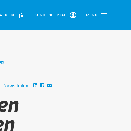
ARRIERE
KUNDENPORTAL
MENÜ
Toggle Navbar
ng
News teilen:
en
en