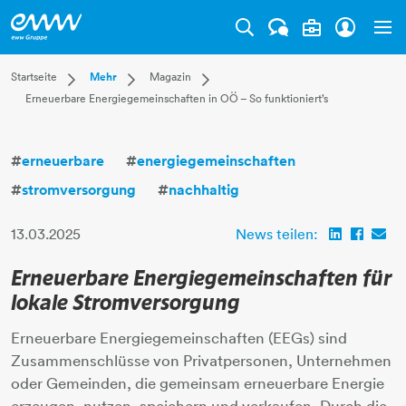
Tog
Dropdown Startseite
Dropdown Mehr
Dropdown Magazin
Startseite
Mehr
Magazin
Erneuerbare Energiegemeinschaften in OÖ – So funktioniert’s
Privatkunden
Karriere
Aktuell
Businesskunden
Unternehmen
Leben
Mehr
Magazin
Technik
#
erneuerbare
#
energiegemeinschaften
Verantwortung
#
stromversorgung
#
nachhaltig
13.03.2025
News teilen:
Erneuerbare Energiegemeinschaften für
lokale Stromversorgung
Erneuerbare Energiegemeinschaften (EEGs) sind
Zusammenschlüsse von Privatpersonen, Unternehmen
oder Gemeinden, die gemeinsam erneuerbare Energie
erzeugen, nutzen, speichern und verkaufen. Durch die