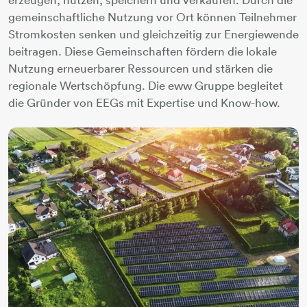
gemeinschaftliche Nutzung vor Ort können Teilnehmer
Stromkosten senken und gleichzeitig zur Energiewende
beitragen. Diese Gemeinschaften fördern die lokale
Nutzung erneuerbarer Ressourcen und stärken die
regionale Wertschöpfung. Die eww Gruppe begleitet
die Gründer von EEGs mit Expertise und Know-how.