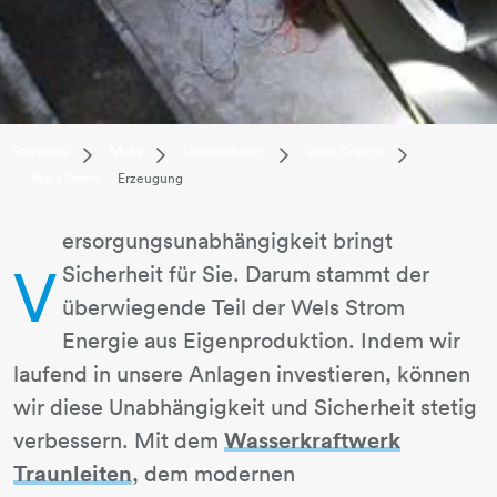
Dropdown Startseite
Dropdown Mehr
Dropdown Unternehmen
Dropdown ew
Startseite
Mehr
Unternehmen
eww Gruppe
Wels Strom
Erzeugung
Privatkunden
Karriere
eww Gruppe
Überblick
Businesskunden
Unternehmen
Newsletter
eww
ersorgungsunabhängigkeit bringt
Mehr
Magazin
Einkauf
Wels Strom
V
Baustelleninfo
eww Anlagentec
Sicherheit für Sie. Darum stammt der
überwiegende Teil der Wels Strom
Energie aus Eigenproduktion. Indem wir
laufend in unsere Anlagen investieren, können
wir diese Unabhängigkeit und Sicherheit stetig
Wasserkraftwerk
verbessern. Mit dem
Traunleiten
, dem modernen