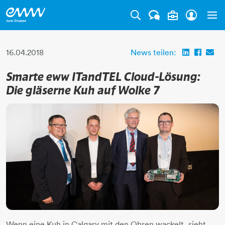
Tog
16.04.2018
News teilen:
Smarte eww ITandTEL Cloud-Lösung:
Die gläserne Kuh auf Wolke 7
Wenn eine Kuh in Calgary mit den Ohren wackelt, sieht