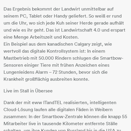
Das Ergebnis bekommt der Landwirt unmittelbar auf
seinem PC, Tablet oder Handy geliefert. So weiß er rund
um die Uhr, wo sich jede Kuh seiner Herde gerade aufhält
und wie es ihr geht. Das ist Landwirtschaft 4.0 und erspart
eine Menge Arbeitszeit und Kosten.
Ein Beispiel aus dem kanadischen Calgary zeigt, wie
wertvoll das digitale Kontrollsystem ist: In einem
Mastbetrieb mit 50.000 Rindern schlugen die Smartbow-
Sensoren einiger Tiere mit frühen Anzeichen eines
Lungenleidens Alarm – 72 Stunden, bevor sich die
Krankheit großflächig ausbreiten konnte.
Live im Stall in Übersee
Dank der mit eww ITandTEL realisierten, intelligenten
Cloud-Lösung laufen alle digitalen Fäden in Weibern
zusammen: In der Smartbow-Zentrale können die knapp 55
Mitarbeiter live in tausende Kilometer entfernte Ställe
schalten, um ihre Kunden von Russland bis in die USA zu