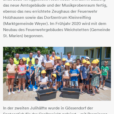
das neue Amtsgebäude und der Musikprobenraum fertig,
ebenso das neu errichtete Zeughaus der Feuerwehr
Holzhausen sowie das Dorfzentrum Kleinreifling
(Marktgemeinde Weyer). Im Frühjahr 2020 wird mit dem
Neubau des Feuerwehrgebäudes Weichstetten (Gemeinde
St. Marien) begonnen.
In der zweiten Julihälfte wurde in Gössendorf der
Spatenstich für das Großprojekt gefeiert – mit Prominenz,