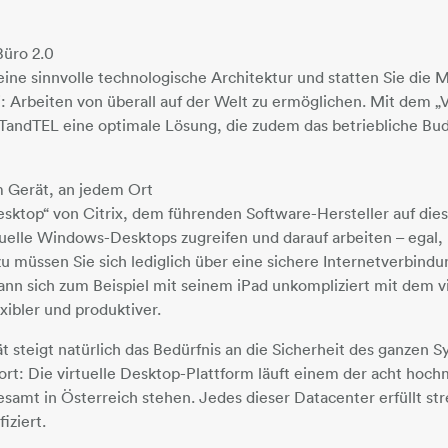
.
Büro 2.0
 eine sinnvolle technologische Architektur und statten Sie die
: Arbeiten von überall auf der Welt zu ermöglichen. Mit dem „V
ITandTEL eine optimale Lösung, die zudem das betriebliche Bu
m Gerät, an jedem Ort
esktop“ von Citrix, dem führenden Software-Hersteller auf di
tuelle Windows-Desktops zugreifen und darauf arbeiten – egal
 müssen Sie sich lediglich über eine sichere Internetverbindu
nn sich zum Beispiel mit seinem iPad unkompliziert mit dem v
exibler und produktiver.
tät steigt natürlich das Bedürfnis an die Sicherheit des ganzen
ort: Die virtuelle Desktop-Plattform läuft einem der acht ho
llesamt in Österreich stehen. Jedes dieser Datacenter erfüllt 
iziert.