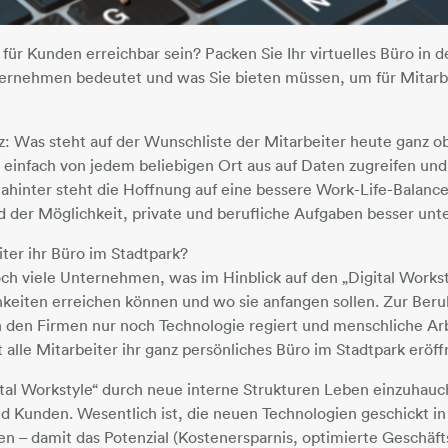
 für Kunden erreichbar sein? Packen Sie Ihr virtuelles Büro in 
Unternehmen bedeutet und was Sie bieten müssen, um für Mitar
z: Was steht auf der Wunschliste der Mitarbeiter heute ganz ob
d einfach von jedem beliebigen Ort aus auf Daten zugreifen un
hinter steht die Hoffnung auf eine bessere Work-Life-Balanc
d der Möglichkeit, private und berufliche Aufgaben besser unte
iter ihr Büro im Stadtpark?
h viele Unternehmen, was im Hinblick auf den „Digital Workst
hkeiten erreichen können und wo sie anfangen sollen. Zur Be
in den Firmen nur noch Technologie regiert und menschliche Arb
 alle Mitarbeiter ihr ganz persönliches Büro im Stadtpark eröf
gital Workstyle“ durch neue interne Strukturen Leben einzuhauc
und Kunden. Wesentlich ist, die neuen Technologien geschickt 
en – damit das Potenzial (Kostenersparnis, optimierte Geschäft