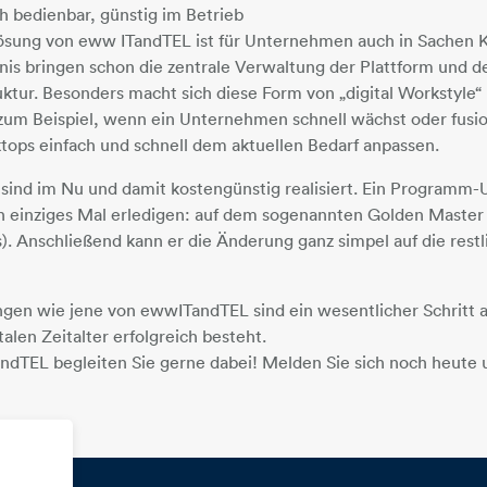
ch bedienbar, günstig im Betrieb
zlösung von eww ITandTEL ist für Unternehmen auch in Sachen K
nis bringen schon die zentrale Verwaltung der Plattform und d
uktur. Besonders macht sich diese Form von „digital Workstyle“
 zum Beispiel, wenn ein Unternehmen schnell wächst oder fusion
ktops einfach und schnell dem aktuellen Bedarf anpassen.
ind im Nu und damit kostengünstig realisiert. Ein Programm-
n einziges Mal erledigen: auf dem sogenannten Golden Master 
s). Anschließend kann er die Änderung ganz simpel auf die rest
sungen wie jene von ewwITandTEL sind ein wesentlicher Schrit
alen Zeitalter erfolgreich besteht.
dTEL begleiten Sie gerne dabei! Melden Sie sich noch heute u