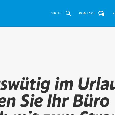
SUCHE
KONTAKT
K
tswütig im Urla
n Sie Ihr Büro