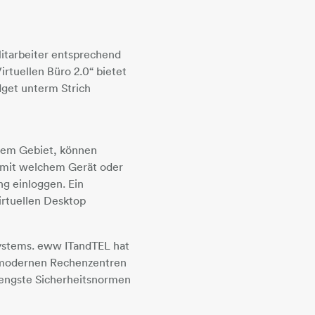
 Mitarbeiter entsprechend
irtuellen Büro 2.0“ bietet
dget unterm Strich
esem Gebiet, können
, mit welchem Gerät oder
ng einloggen. Ein
irtuellen Desktop
 Systems. eww ITandTEL hat
chmodernen Rechenzentren
strengste Sicherheitsnormen