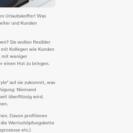
den Urlaubskoffer! Was
beiter und Kunden
en? Sie wollen flexibler
d mit Kollegen wie Kunden
e mit weniger
r einen Hut zu bringen.
yle“ auf sie zukommt, was
ruhigung: Niemand
eit überflüssig wird.
fnen.
hen. Davon profitieren
in die Wertschöpfungskette
sprozesse etc.)