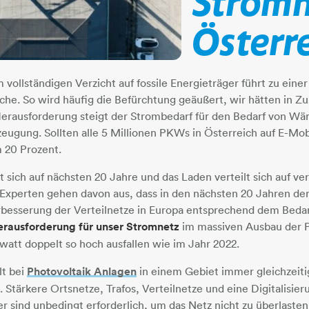
Stromn
Österr
vollständigen Verzicht auf fossile Energieträger führt zu ein
eiche. So wird häufig die Befürchtung geäußert, wir hätten in 
erausforderung steigt der Strombedarf für den Bedarf von Wärmep
rzeugung. Sollten alle 5 Millionen PKWs in Österreich auf E-Mo
 20 Prozent.
t sich auf nächsten 20 Jahre und das Laden verteilt sich auf v
 Experten gehen davon aus, dass in den nächsten 20 Jahren de
rbesserung der Verteilnetze in Europa entsprechend dem Beda
erausforderung für unser Stromnetz
im massiven Ausbau der P
att doppelt so hoch ausfallen wie im Jahr 2022.
lt bei
Photovoltaik Anlagen
​​​​​​​ in einem Gebiet immer gleichzeit
e. Stärkere Ortsnetze, Trafos, Verteilnetze und eine Digitalis
 sind unbedingt erforderlich, um das Netz nicht zu überlasten.