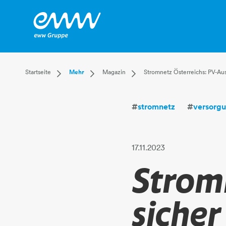
Dropdown Startseite
Dropdown Mehr
Dropdown Magazin
Startseite
Mehr
Magazin
Stromnetz Österreichs: PV-A
Privatkunden
Karriere
Aktuell
Businesskunden
Unternehmen
Leben
#
stromnetz
#
versorgu
Mehr
Magazin
Technik
Verantwortung
17.11.2023
Stromn
sicher