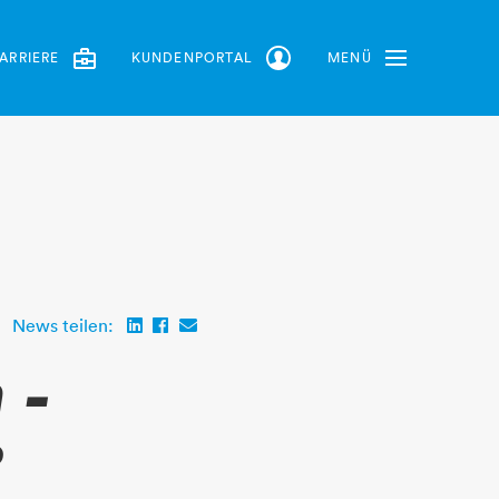
ARRIERE
KUNDENPORTAL
MENÜ
Toggle Navbar
News teilen:
 -
?