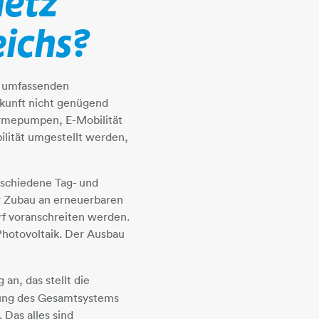
etz
eichs?
er umfassenden
Zukunft nicht genügend
umpen​​​​​​​, E-Mobilität
bilität umgestellt werden,
erschiedene Tag- und
r Zubau an erneuerbaren
rf voranschreiten werden.
hotovoltaik. Der Ausbau
ig an, das stellt die
ierung des Gesamtsystems
 Das alles sind