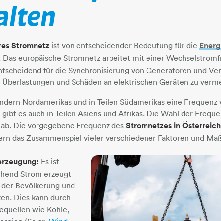
alten
res Stromnetz
ist von entscheidender Bedeutung für die
Energ
Landes. Das europäische Stromnetz arbeitet mit einer Wechselstro
entscheidend für die Synchronisierung von Generatoren und Ver
 Überlastungen und Schäden an elektrischen Geräten zu verm
len Ländern Nordamerikas und in Teilen Südamerikas eine Frequen
bt es auch in Teilen Asiens und Afrikas. Die Wahl der Freque
 ab. Die vorgegebene Frequenz des
Stromnetzes in Österreich
rdern das Zusammenspiel vieler verschiedener Faktoren und M
erzeugung:
Es ist
ichend Strom erzeugt
 der Bevölkerung und
ken. Dies kann durch
equellen wie Kohle,
ergien (Solar,
Wind
​​​​​​​,