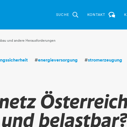
SUCHE
KONTAKT
K
usbau und andere Herausforderungen
ngssicherheit
#
energieversorgung
#
stromerzeugung
etz Österreich
 und belastbar