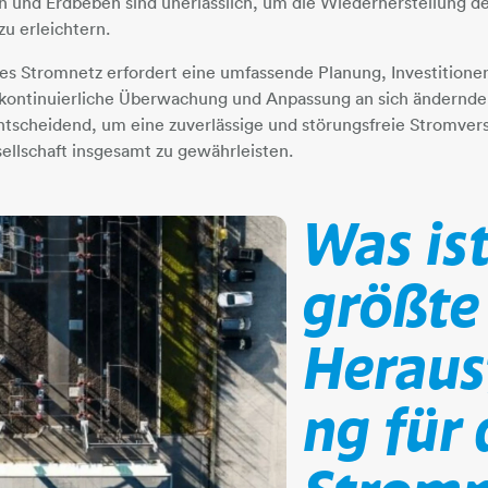
nd Erdbeben sind unerlässlich, um die Wiederherstellung d
zu erleichtern.
res Stromnetz erfordert eine umfassende Planung, Investitionen 
 kontinuierliche Überwachung und Anpassung an sich ändernd
ntscheidend, um eine zuverlässige und störungsfreie Stromver
llschaft insgesamt zu gewährleisten.
Was ist
größte
Heraus
ng für 