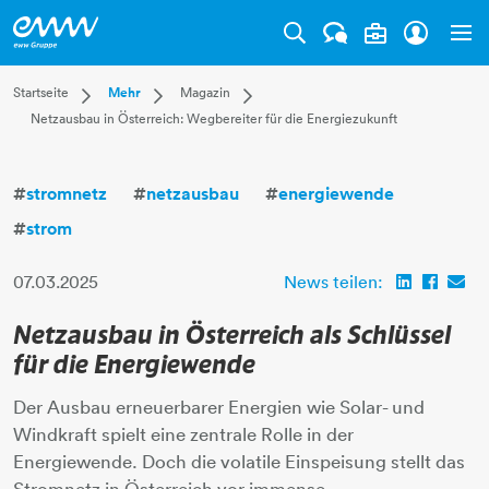
Tog
Dropdown Startseite
Dropdown Mehr
Dropdown Magazin
Startseite
Mehr
Magazin
Netzausbau in Österreich: Wegbereiter für die Energiezukunft
Privatkunden
Karriere
Aktuell
Businesskunden
Unternehmen
Leben
Mehr
Magazin
Technik
#
stromnetz
#
netzausbau
#
energiewende
Verantwortung
#
strom
07.03.2025
News teilen:
Netzausbau in Österreich als Schlüssel
für die Energiewende
Der Ausbau erneuerbarer Energien wie Solar- und
Windkraft spielt eine zentrale Rolle in der
Energiewende. Doch die volatile Einspeisung stellt das
Stromnetz in Österreich vor immense