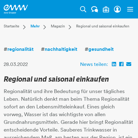
Tog
Dropdown Startseite
Dropdown Mehr
Dropdown Magazin
Startseite
Mehr
Magazin
Regional und saisonal einkaufen
Privatkunden
Karriere
Aktuell
Businesskunden
Unternehmen
Leben
#
regionalität
#
nachhaltigkeit
#
gesundheit
Mehr
Magazin
Technik
Verantwortung
28.03.2022
News teilen:
Regional und saisonal einkaufen
Regionalität und ihre Bedeutung für unser tägliches
Leben. Natürlich denkt man beim Thema Regionalität
sofort an den Lebensmitteleinkauf. Eines gleich
vorweg, Wasser ist das wichtigste von allen
Grundnahrungsmitteln. Gerade hier bringt Regionalität
entscheidende Vorteile. Sauberes Trinkwasser in
ausreichendem Maß, am besten aus der Region, ist ein