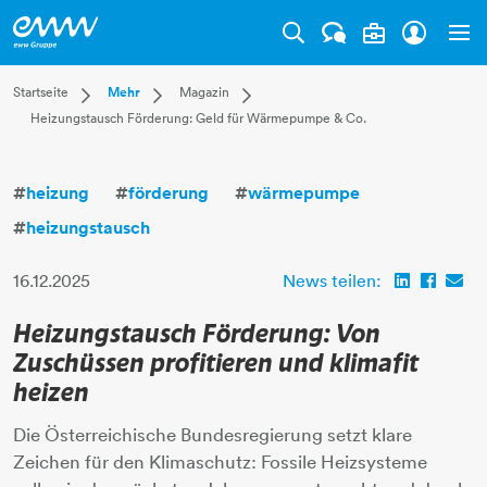
Tog
Dropdown Startseite
Dropdown Mehr
Dropdown Magazin
Startseite
Mehr
Magazin
Heizungstausch Förderung: Geld für Wärmepumpe & Co.
Privatkunden
Karriere
Aktuell
Businesskunden
Unternehmen
Leben
Mehr
Magazin
Technik
#
heizung
#
förderung
#
wärmepumpe
Verantwortung
#
heizungstausch
16.12.2025
News teilen:
Heizungstausch Förderung: Von
Zuschüssen profitieren und klimafit
heizen
Die Österreichische Bundesregierung setzt klare
Zeichen für den Klimaschutz: Fossile Heizsysteme