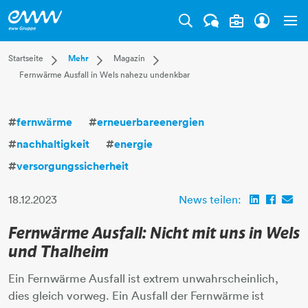
Tog
Dropdown Startseite
Dropdown Mehr
Dropdown Magazin
Startseite
Mehr
Magazin
Fernwärme Ausfall in Wels nahezu undenkbar
Privatkunden
Karriere
Aktuell
Businesskunden
Unternehmen
Leben
Mehr
Magazin
Technik
#
fernwärme
#
erneuerbareenergien
Verantwortung
#
nachhaltigkeit
#
energie
#
versorgungssicherheit
18.12.2023
News teilen:
Fernwärme Ausfall: Nicht mit uns in Wels
und Thalheim
Ein Fernwärme Ausfall ist extrem unwahrscheinlich,
dies gleich vorweg. Ein Ausfall der Fernwärme ist