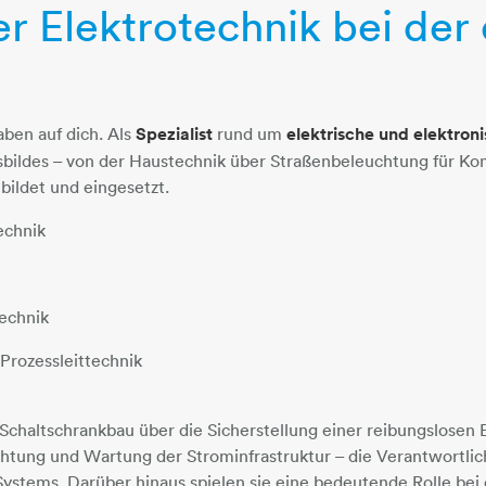
er Elektrotechnik bei de
aben auf dich. Als
Spezialist
rund um
elektrische und elektron
fsbildes – von der Haustechnik über Straßenbeleuchtung für K
ildet und eingesetzt.
echnik
echnik
Prozessleittechnik
chaltschrankbau über die Sicherstellung einer reibungslosen 
chtung und Wartung der Strominfrastruktur – die Verantwortli
 Systems. Darüber hinaus spielen sie eine bedeutende Rolle bei 