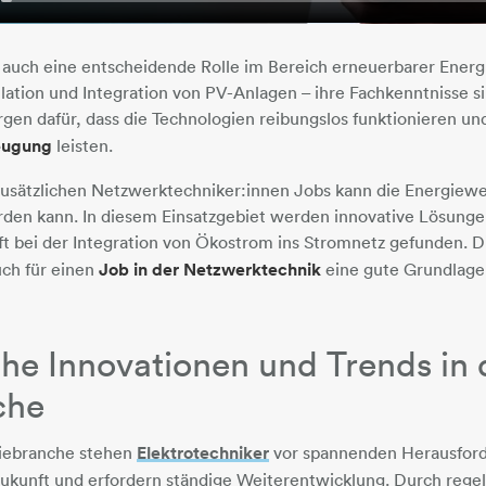
t auch eine entscheidende Rolle im Bereich erneuerbarer Ener
llation und Integration von PV-Anlagen – ihre Fachkenntnisse s
rgen dafür, dass die Technologien reibungslos funktionieren u
eugung
leisten.
zusätzlichen Netzwerktechniker:innen Jobs kann die Energiew
rden kann. In diesem Einsatzgebiet werden innovative Lösunge
t bei der Integration von Ökostrom ins Stromnetz gefunden. 
uch für einen
Job in der Netzwerktechnik
eine gute Grundlage
he Innovationen und Trends in 
che
giebranche stehen
Elektrotechniker
vor spannenden Herausford
Zukunft und erfordern ständige Weiterentwicklung. Durch reg