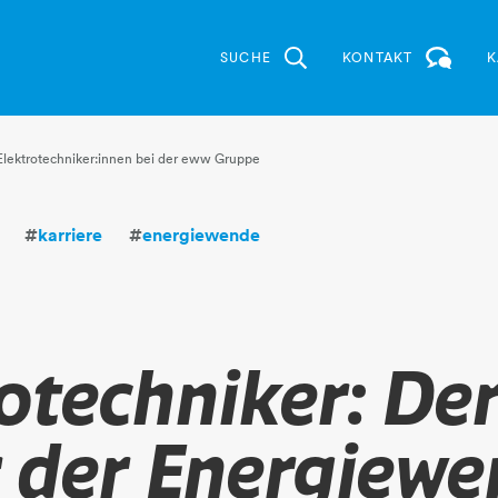
SUCHE
KONTAKT
K
r Elektrotechniker:innen bei der eww Gruppe
#
karriere
#
energiewende
otechniker: De
 der Energiew