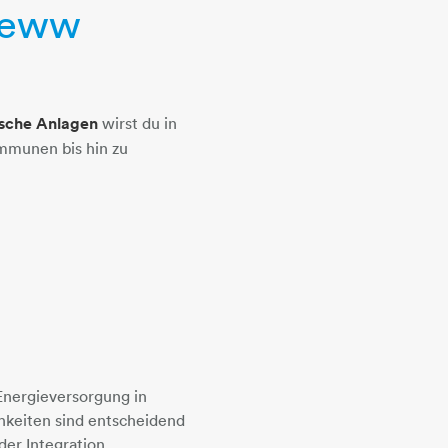
r eww
ische Anlagen
wirst du in
ommunen bis hin zu
Energieversorgung in
chkeiten sind entscheidend
der Integration