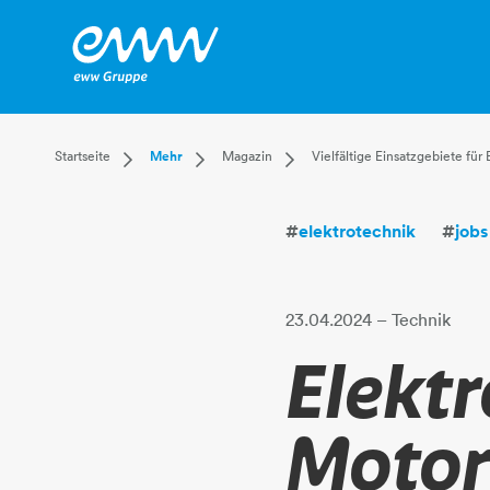
Dropdown Startseite
Dropdown Mehr
Dropdown Magazin
Startseite
Mehr
Magazin
Vielfältige Einsatzgebiete fü
Privatkunden
Karriere
Aktuell
Businesskunden
Unternehmen
Leben
#
elektrotechnik
#
jobs
Mehr
Magazin
Technik
Verantwortung
23.04.2024
– Technik
Elektr
Motor