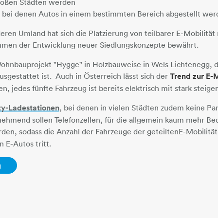
großen Städten werden
e, bei denen Autos in einem bestimmten Bereich abgestellt we
eren Umland hat sich die Platzierung von teilbarer E-Mobilität 
hmen der Entwicklung neuer Siedlungskonzepte bewährt.
n Wohnbauprojekt "Hygge" in Holzbauweise in Wels Lichtenegg, 
sgestattet ist. Auch in Österreich lässt sich der
Trend zur E-M
n, jedes fünfte Fahrzeug ist bereits elektrisch mit stark steig
ty-Ladestationen
​​​​​​​, bei denen in vielen Städten zudem keine P
nehmend sollen Telefonzellen, für die allgemein kaum mehr Bed
en, sodass die Anzahl der Fahrzeuge der geteilten
E-Mobilität
 E-Autos tritt.
g