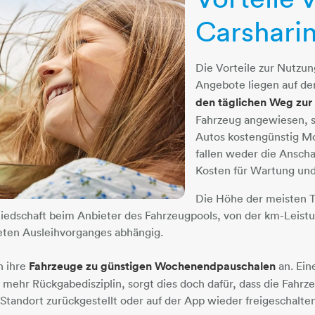
Carshari
Die Vorteile zur Nutzu
Angebote liegen auf de
den täglichen Weg zur
Fahrzeug angewiesen, sc
Autos kostengünstig Mob
fallen weder die Ansch
Kosten für Wartung und
Die Höhe der meisten Ta
liedschaft beim Anbieter des Fahrzeugpools, von der km-Leist
ten Ausleihvorganges abhängig.
ch ihre
Fahrzeuge zu günstigen Wochenendpauschalen
an. Ei
 mehr Rückgabedisziplin, sorgt dies doch dafür, dass die Fah
tandort zurückgestellt oder auf der App wieder freigeschalte