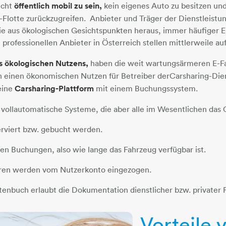
icht
öffentlich mobil zu sein,
kein eigenes Auto zu besitzen und 
-Flotte zurückzugreifen. Anbieter und Träger der Dienstleist
e aus ökologischen Gesichtspunkten heraus, immer häufiger E-
rofessionellen Anbieter in Österreich stellen mittlerweile au
s ökologischen Nutzens,
haben die weit wartungsärmeren E-Fa
h einen ökonomischen Nutzen für Betreiber der
Carsharing-Die
 eine
Carsharing-Plattform
mit einem Buchungssystem.
 vollautomatische Systeme, die aber alle im Wesentlichen das
rviert bzw. gebucht werden.
gen Buchungen, also wie lange das Fahrzeug verfügbar ist.
ren werden vom Nutzerkonto eingezogen.
rtenbuch erlaubt die Dokumentation dienstlicher bzw. privater 
Vorteile 