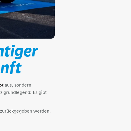
htiger
unft
ot
aus, sondern
nz grundlegend: Es gibt
r zurückgegeben werden.