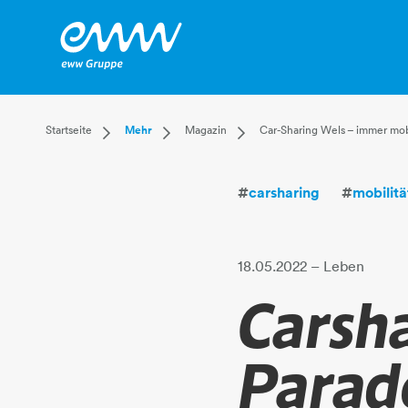
Dropdown Startseite
Dropdown Mehr
Dropdown Magazin
Startseite
Mehr
Magazin
Car-Sharing Wels – immer mob
Privatkunden
Karriere
Aktuell
Businesskunden
Unternehmen
Leben
#
carsharing
#
mobilitä
Mehr
Magazin
Technik
Verantwortung
18.05.2022
– Leben
Carsha
Parad