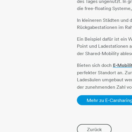
des Tages ungenutzt. In 
die free-floating System
In kleineren Städten und d
Rückgabestationen im Ra
Ein Beispiel dafür ist ei
Point und Ladestationen au
der Shared-Mobility ablese
Bieten sich doch
E-Mobili
perfekter Standort an. Zu
Ladesäulen umgebaut werd
der zunehmenden Zahl von
Mehr zu E-Carsharin
Zurück