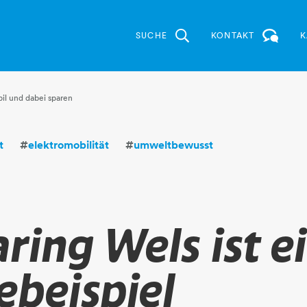
SUCHE
KONTAKT
K
il und dabei sparen
t
#
elektromobilität
#
umweltbewusst
ring Wels ist e
ebeispiel