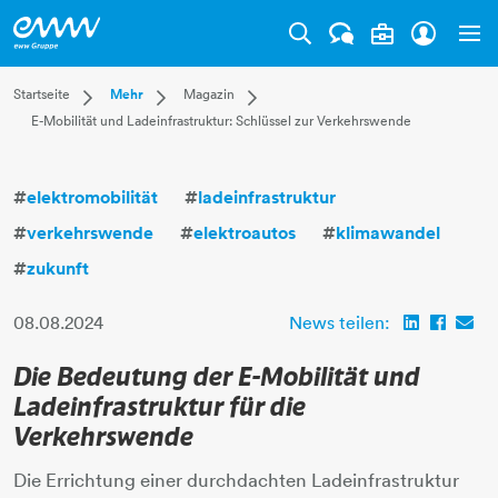
Tog
Dropdown Startseite
Dropdown Mehr
Dropdown Magazin
Startseite
Mehr
Magazin
E-Mobilität und Ladeinfrastruktur: Schlüssel zur Verkehrswende
Privatkunden
Karriere
Aktuell
Businesskunden
Unternehmen
Leben
Mehr
Magazin
Technik
#
elektromobilität
#
ladeinfrastruktur
Verantwortung
#
verkehrswende
#
elektroautos
#
klimawandel
#
zukunft
08.08.2024
News teilen:
Die Bedeutung der E-Mobilität und
Ladeinfrastruktur für die
Verkehrswende
Die Errichtung einer durchdachten Ladeinfrastruktur