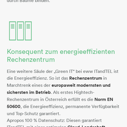
durch Bäume binden.
Konsequent zum energieeffizienten
3-datentuerme
Rechenzentrum
Eine weitere Säule der „Green IT“ bei eww ITandTEL ist
die Energieeffizienz. So ist das
Rechenzentrum
in
Marchtrenk eines der
europaweit modernsten und
sichersten im Betrieb
. Als erstes Hightech-
Rechenzentrum in Österreich erfüllt es die
Norm EN
50600
, die Energieeffizienz, permanente Verfügbarkeit
und Top-Schutz garantiert.
Apropos 100 % Datenschutz: Diesen garantiert
ITandTEL mit einer optimalen