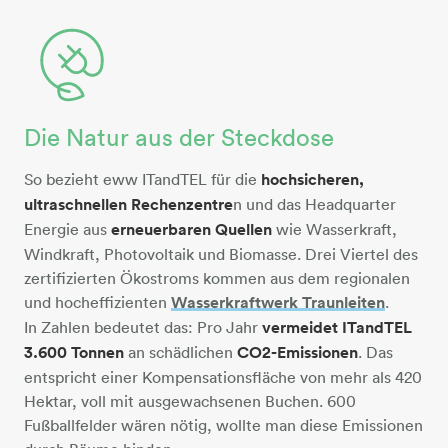
Die Natur aus der Steckdose
stecker-blatt-oekostrom
So bezieht eww ITandTEL für die
hochsicheren,
ultraschnellen Rechenzentre
n und das Headquarter
Energie aus
erneuerbaren Quellen
wie Wasserkraft,
Windkraft, Photovoltaik und Biomasse. Drei Viertel des
zertifizierten Ökostroms kommen aus dem regionalen
und hocheffizienten
Wasserkraftwerk Traunleiten
​​​​​​​.
In Zahlen bedeutet das: Pro Jahr
vermeidet ITandTEL
3.600 Tonnen
an schädlichen
CO2-Emissionen
. Das
entspricht einer Kompensationsfläche von mehr als 420
Hektar, voll mit ausgewachsenen Buchen. 600
Fußballfelder wären nötig, wollte man diese Emissionen