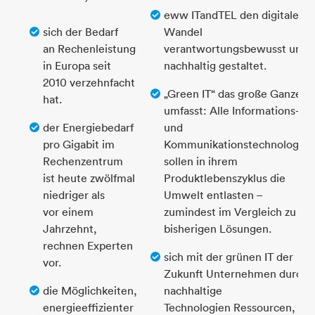
eww ITandTEL den digitalen
sich der Bedarf
Wandel
an Rechenleistung
verantwortungsbewusst und
in Europa seit
nachhaltig gestaltet.
2010 verzehnfacht
„Green IT“ das große Ganze
hat.
umfasst: Alle Informations-
der Energiebedarf
und
pro Gigabit im
Kommunikationstechnologien
Rechenzentrum
sollen in ihrem
ist heute zwölfmal
Produktlebenszyklus die
niedriger als
Umwelt entlasten –
vor einem
zumindest im Vergleich zu
Jahrzehnt,
bisherigen Lösungen.
rechnen Experten
sich mit der grünen IT der
vor.
Zukunft Unternehmen durch
die Möglichkeiten,
nachhaltige
energieeffizienter
Technologien Ressourcen,