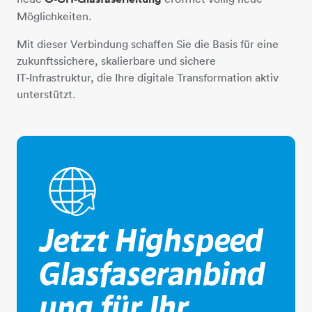
Möglichkeiten.
Mit dieser Verbindung schaffen Sie die Basis für eine
zukunftssichere, skalierbare und sichere
IT‑Infrastruktur, die Ihre digitale Transformation aktiv
unterstützt.
weltkugel-pfeil
Jetzt Highspeed
Glasfaseranbind
ung für Ihr