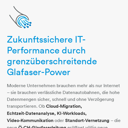
Zukunftssichere IT-
glasfaser-kabel
Performance durch
grenzüberschreitende
Glafaser-Power
Moderne Unternehmen brauchen mehr als nur Internet
– sie brauchen verlässliche Datenautobahnen, die hohe
Datenmengen sicher, schnell und ohne Verzögerung
transportieren. Ob
Cloud‑Migration,
Echtzeit‑Datenanalyse, KI‑Workloads,
Video‑Kommunikation
oder
Standort‑Vernetzung
– die
neue
Ö‑CH‑Glasfaserleitung
eröffnet völlig neue