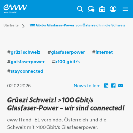
Tog
Dropdown Startseite
Startseite
100 Gbit/s Glasfaser-Power von Österreich in die Schweiz
Privatkunden
Businesskunden
Mehr
#
grüzi schweiz
#
glasfaserpower
#
internet
#
galsfaserpower
#
>100 gbit/s
#
stayconnected
02.02.2026
News teilen:
Grüezi Schweiz! >100 Gbit/s
Glasfaser-Power – wir sind connected!
eww ITandTEL verbindet Österreich und die
Schweiz mit >100 Gbit/s Glasfaserpower.