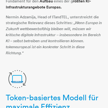
Fundament für den
Aufbau
eines der g
rößten KI-
Infrastrukturangebote Europas.
Nermin Adzamija, Head of ITandTEL, unterstreicht die
strategische Relevanz dieses Schrittes:
„Wenn Europa in
Zukunft wettbewerbsfähig bleiben will, müssen wir
kritische digitale Infrastruktur – insbesondere im Bereich
KI – selbst betreiben und kontrollieren können.
tokeneurope.ai ist ein konkreter Schritt in diese
Richtung.“
Token-basiertes Modell für
computer-2-pfeile
maximale Effizienz