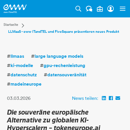
Tog
Dropdown Startseite
Startseite
LLMaaS - eww ITandTEL und FiveSquare präsentieren neues Produkt
Privatkunden
Businesskunden
Mehr
#
llmaas
#
large language models
#
ki-modelle
#
gpu-rechenleistung
#
datenschutz
#
datensouveränität
#
madeineurope
03.03.2026
News teilen:
Die souveräne europäische
Alternative zu globalen KI-
Hyperscalern – tokeneurope.ai