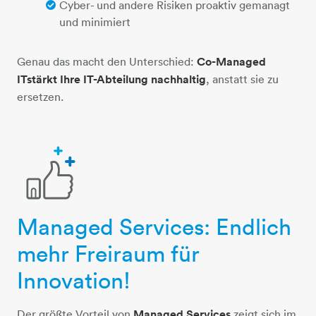
Cyber- und andere Risiken proaktiv gemanagt
und minimiert
Genau das macht den Unterschied:
Co-Managed
IT
stärkt Ihre IT-Abteilung nachhaltig
, anstatt sie zu
ersetzen.
Managed Services: Endlich
daumen-hoch-plus
mehr Freiraum für
Innovation!
Der größte Vorteil von
Managed Services
zeigt sich im