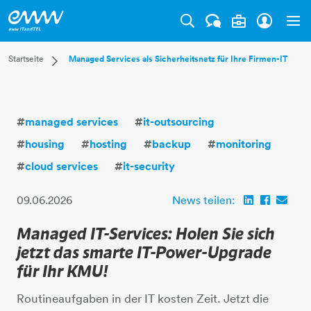
Tog
Dropdown Startseite
Startseite
Managed Services als Sicherheitsnetz für Ihre Firmen-IT
Privatkunden
Businesskunden
Mehr
#
managed services
#
it-outsourcing
#
housing
#
hosting
#
backup
#
monitoring
#
cloud services
#
it-security
09.06.2026
News teilen:
Managed IT-Services: Holen Sie sich
jetzt das smarte IT-Power-Upgrade
für Ihr KMU!
Routineaufgaben in der IT kosten Zeit. Jetzt die