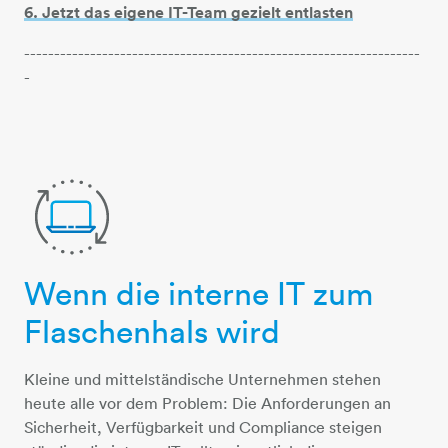
6. Jetzt das eigene IT-Team gezielt entlasten
------------------------------------------------------------------
-
Wenn die interne IT zum
computer-2-pfeile
Flaschenhals wird
Kleine und mittelständische Unternehmen stehen
heute alle vor dem Problem: Die Anforderungen an
Sicherheit, Verfügbarkeit und Compliance steigen