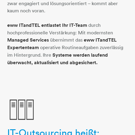
zwar engagiert und lösungsorientiert – kommt aber
kaum noch voran.
eww ITandTEL entlastet Ihr IT-Team
durch
hochprofessionelle Verstärkung: Mit modernsten
Managed Services
übernimmt das
eww ITandTEL
Expertenteam
operative Routineaufgaben zuverlässig
im Hintergrund. Ihre
Systeme werden laufend
überwacht, aktualisiert und abgesichert.
IT-Outsourcing heißt:
3-datentuerme