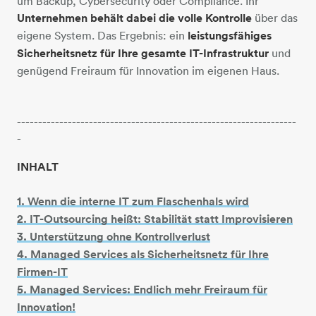
um Backup, Cybersecurity oder Compliance. Ihr
Unternehmen behält dabei die volle Kontrolle
über das
eigene System. Das Ergebnis: ein
leistungsfähiges
Sicherheitsnetz für Ihre gesamte IT-Infrastruktur
und
genügend Freiraum für Innovation im eigenen Haus.
------------------------------------------------------------------
-
INHALT
1. Wenn die interne IT zum Flaschenhals wird
2. IT-Outsourcing heißt: Stabilität statt Improvisieren
3. Unterstützung ohne Kontrollverlust
4. Managed Services als Sicherheitsnetz für Ihre
Firmen-IT
5. Managed Services: Endlich mehr Freiraum für
Innovation!