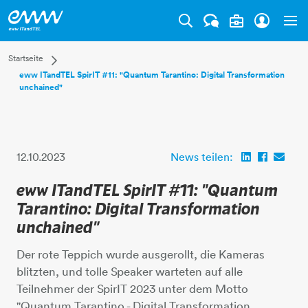
Tog
Dropdown Startseite
Startseite
eww ITandTEL SpirIT #11: "Quantum Tarantino: Digital Transformation
Privatkunden
unchained"
Businesskunden
Mehr
12.10.2023
News teilen:
eww ITandTEL SpirIT #11: "Quantum
Tarantino: Digital Transformation
unchained"
Der rote Teppich wurde ausgerollt, die Kameras
blitzten, und tolle Speaker warteten auf alle
Teilnehmer der SpirIT 2023 unter dem Motto
"Quantum Tarantino - Digital Transformation