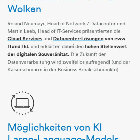
Wolken
Roland Neumayr, Head of Network / Datacenter und
Martin Leeb, Head of IT-Services präsentierten die
Cloud Services
​​​​​​​
und
Datacenter-Lösungen
von eww
ITandTEL
und erklärten dabei den
hohen Stellenwert
der digitalen Souveränität.
Die Zukunft der
Datenverarbeitung wird zweifellos aufregend! (und der
Kaiserschmarrn in der Business Break schmeckte)
Möglichkeiten von KI
computer-2-pfeile
Large-Language-Models